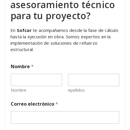
asesoramiento técnico
para tu proyecto?
En
Sofcar
te acompañamos desde la fase de cálculo
hasta la ejecución en obra. Somos expertos en la
implementación de soluciones de refuerzo
estructural.
e
Nombre
*
l
e
c
t
r
Nombre
Apellidos
ó
n
Correo electrónico
*
i
c
o
*
*