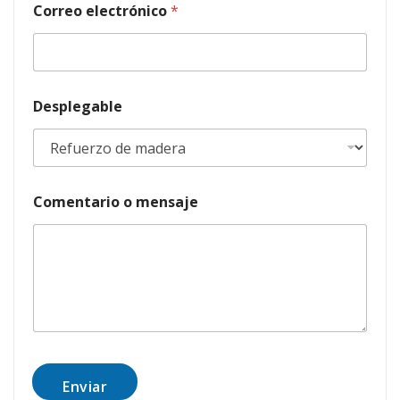
ó
Correo electrónico
*
n
i
c
o
m
e
Desplegable
n
s
a
j
e
Comentario o mensaje
Enviar