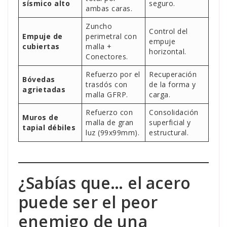
sísmico alto
seguro.
ambas caras.
Zuncho
Control del
Empuje de
perimetral con
empuje
cubiertas
malla +
horizontal.
Conectores.
Refuerzo por el
Recuperación
Bóvedas
trasdós con
de la forma y
agrietadas
malla GFRP.
carga.
Refuerzo con
Consolidación
Muros de
malla de gran
superficial y
tapial débiles
luz (99x99mm).
estructural.
¿Sabías que… el acero
puede ser el peor
enemigo de una