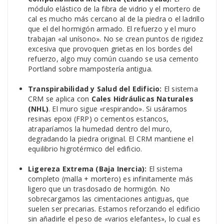
módulo elástico de la fibra de vidrio y el mortero de
cal es mucho más cercano al de la piedra o el ladrillo
que el del hormigón armado. El refuerzo y el muro
trabajan «al unísono». No se crean puntos de rigidez
excesiva que provoquen grietas en los bordes del
refuerzo, algo muy común cuando se usa cemento
Portland sobre mampostería antigua.
Transpirabilidad y Salud del Edificio:
El sistema
CRM se aplica con
Cales Hidráulicas Naturales
(NHL)
. El muro sigue «respirando». Si usáramos
resinas epoxi (FRP) o cementos estancos,
atraparíamos la humedad dentro del muro,
degradando la piedra original. El CRM mantiene el
equilibrio higrotérmico del edificio.
Ligereza Extrema (Baja Inercia):
El sistema
completo (malla + mortero) es infinitamente más
ligero que un trasdosado de hormigón. No
sobrecargamos las cimentaciones antiguas, que
suelen ser precarias. Estamos reforzando el edificio
sin añadirle el peso de «varios elefantes», lo cual es