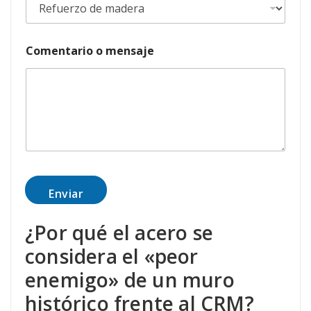
c
t
r
ó
Comentario o mensaje
n
i
c
o
m
e
n
s
a
j
e
Enviar
m
e
¿Por qué el acero se
n
s
considera el «peor
a
j
enemigo» de un muro
e
histórico frente al CRM?